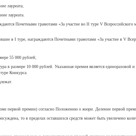
ие лауреата;
ние лауреата.
раждаются Почетными грамотами «За участие во II туре V Всероссийского
вшие в I туре, награждаются Почетными грамотами «За участие в V Все
мере 55 000 рублей;
ра в размере 10 000 рублей. Указанная премия является единоразовой и 
туре Конкурса.
лежат.
кроме первой премии) согласно Положению о жюри. Деление первой преми
присуждена, то в пределах оставшихся средств может быть увеличено ко