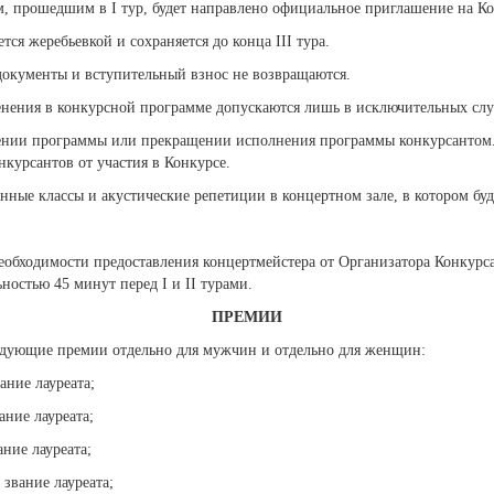
ам, прошедшим в I тур, будет направлено официальное приглашение на Ко
ся жеребьевкой и сохраняется до конца III тура.
 документы и вступительный взнос не возвращаются.
енения в конкурсной программе допускаются лишь в исключительных случ
нии программы или прекращении исполнения программы конкурсантом.
нкурсантов от участия в Конкурсе.
нные классы и акустические репетиции в концертном зале, в котором бу
 необходимости предоставления концертмейстера от Организатора Конкур
остью 45 минут перед I и II турами.
ПРЕМИИ
дующие премии отдельно для мужчин и отдельно для женщин:
ние лауреата;
ние лауреата;
ние лауреата;
звание лауреата;