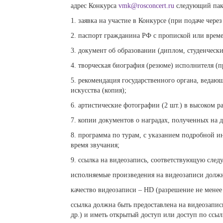
адрес Конкурса
vmk@rosconcert.ru
следующий пак
1. заявка на участие в Конкурсе (при подаче чере
2. паспорт гражданина РФ с пропиской или време
3. документ об образовании (диплом, студенчески
4. творческая биография (резюме) исполнителя (п
5. рекомендация государственного органа, ведаю
искусства (копия);
6. артистические фотографии (2 шт.) в высоком р
7. копии документов о наградах, полученных на д
8. программа по турам, с указанием подробной и
время звучания;
9. ссылка на видеозапись, соответствующую сле
исполняемые произведения на видеозаписи должн
качество видеозаписи – HD (разрешение не менее
ссылка должна быть предоставлена на видеозапис
др.) и иметь открытый доступ или доступ по ссыл