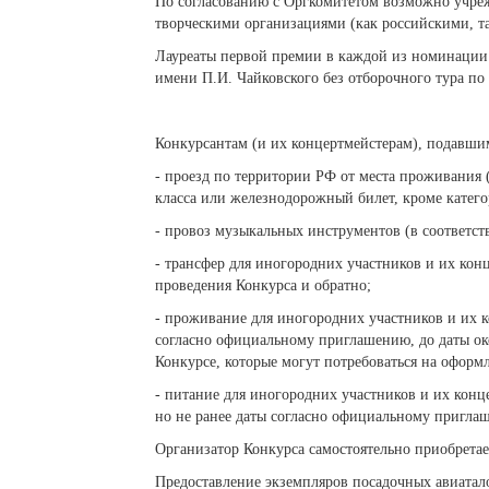
По согласованию с Оргкомитетом возможно учре
творческими организациями (как российскими, т
Лауреаты первой премии в каждой из номинации 
имени П.И. Чайковского без отборочного тура по 
Конкурсантам (и их концертмейстерам), подавши
- проезд по территории РФ от места проживания 
класса или железнодорожный билет, кроме катег
- провоз музыкальных инструментов (в соответс
- трансфер для иногородних участников и их кон
проведения Конкурса и обратно;
- проживание для иногородних участников и их к
согласно официальному приглашению, до даты око
Конкурсе, которые могут потребоваться на оформл
- питание для иногородних участников и их конце
но не ранее даты согласно официальному приглаш
Организатор Конкурса самостоятельно приобретае
Предоставление экземпляров посадочных авиатал