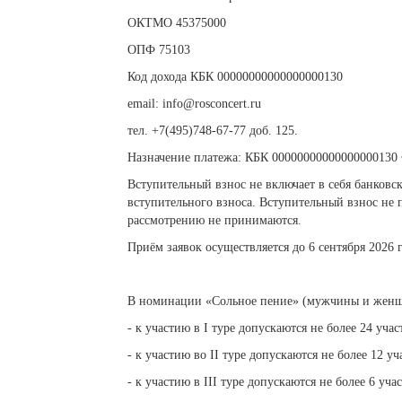
ОКТМО 45375000
ОПФ 75103
Код дохода КБК 00000000000000000130
email
:
info
@
rosconcert
.
ru
тел. +7(495)748-67-77 доб. 125.
Назначение платежа: КБК 00000000000000000130 
Вступительный взнос не включает в себя банковс
вступительного взноса. Вступительный взнос не 
рассмотрению не принимаются.
Приём заявок осуществляется до 6 сентября 2026 
В номинации «Сольное пение» (мужчины и женщи
- к участию в I туре допускаются не более 24 у
- к участию во II туре допускаются не более 12
- к участию в III туре допускаются не более 6 у