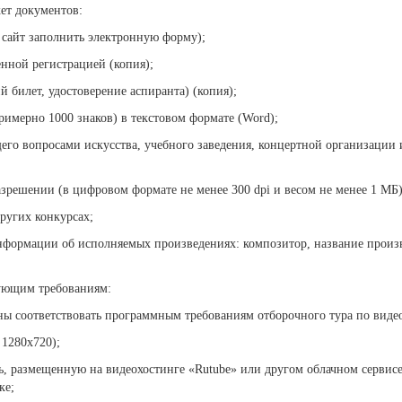
ет документов:
з сайт заполнить электронную форму);
нной регистрацией (копия);
й билет, удостоверение аспиранта) (копия);
римерно 1000 знаков) в текстовом формате (Word);
щего вопросами искусства, учебного заведения, концертной организации
азрешении (в цифровом формате не менее 300 dpi и весом не менее 1 МБ)
ругих конкурсах;
нформации об исполняемых произведениях: композитор, название произве
дующим требованиям:
ы соответствовать программным требованиям отборочного тура по виде
 1280x720);
ь, размещенную на видеохостинге «Rutube» или другом облачном сервисе 
ке;