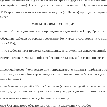
ждение специальных и дополнительных премий другими государственн
ак и зарубежными). Премии должны быть согласованы с Оргкомитетом не 
V Всероссийского музыкального конкурса (2026 года) проходят в первы
видео.
ФИНАНСОВЫЕ УСЛОВИЯ
м полный пакет документов и прошедшим видеоотбор в I тур, Организат
(обучения, работы) до города проведения Конкурса (в соответствии с но
ории «СВ»);
твии с требованиями провоза музыкальных инструментов авиакомпании);
цертмейстеров от места прибытия (аэропорт/жд вокзал) в город проведен
онцертмейстеров (количество дней определяется с момента прибытия в го
нчания участия в Конкурсе; допускается проживание не более двух допо
ение билетов);
ртмейстеров из расчёта 700 руб. в сутки (количество дней определяется
ению, до даты окончания участия в Конкурсе; расходы на питание после 
т участникам авиа- или ж/д билеты в оба конца.
онов Организатору обязательно одним из следующих способов: