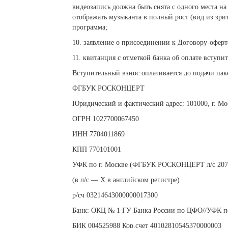
видеозапись должна быть снята с одного места н
отображать музыканта в полный рост (вид из зр
программа;
10. заявление о присоединении к Договору-оферт
11. квитанция с отметкой банка об оплате вступит
Вступительный взнос оплачивается до подачи па
ФГБУК РОСКОНЦЕРТ
Юридический и фактический адрес: 101000, г. Моск
ОГРН 1027700067450
ИНН 7704011869
КПП 770101001
УФК по г. Москве (ФГБУК РОСКОНЦЕРТ л/с 207
(в л/с — Х в английском регистре)
р/сч 03214643000000017300
Банк: ОКЦ № 1 ГУ Банка России по ЦФО//УФК по 
БИК 004525988 Кор.счет 40102810545370000003