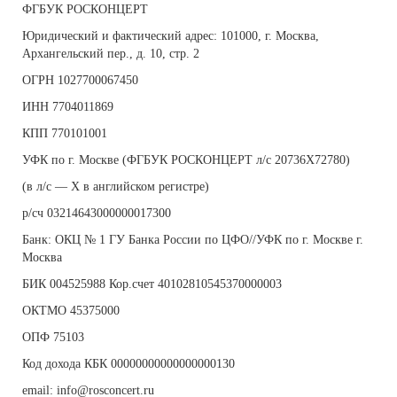
ФГБУК РОСКОНЦЕРТ
Юридический и фактический адрес: 101000, г. Москва,
Архангельский пер., д. 10, стр. 2
ОГРН 1027700067450
ИНН 7704011869
КПП 770101001
УФК по г. Москве (ФГБУК РОСКОНЦЕРТ л/с 20736Х72780)
(в л/с — Х в английском регистре)
р/сч 03214643000000017300
Банк: ОКЦ № 1 ГУ Банка России по ЦФО//УФК по г. Москве г.
Москва
БИК 004525988 Кор.счет 40102810545370000003
ОКТМО 45375000
ОПФ 75103
Код дохода КБК 00000000000000000130
email
:
info
@
rosconcert
.
ru