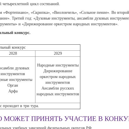
й четырехлетний цикл состязаний.
м «Фортепиано», «Скрипка», «Виолончель», «Сольное пение». Во второ
ие». Третий год: «Духовые инструменты, ансамбли духовых инструмент
струменты» и «Дирижирование оркестром народных инструментов».
альный конкурс.
льный конкурс
2028
2029
Народные инструменты
нсамбли духовых
Дирижирование
инструментов
оркестром народных
рные инструменты
инструментов
Орган
Ансамбли русских
Арфа
народных инструментов
 проходит в три тура.
О МОЖЕТ ПРИНЯТЬ УЧАСТИЕ В КОНКУ
альных учебных заведений федеральных округов РФ