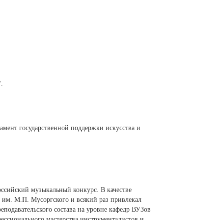
.
тамент государственной поддержки искусства и
оссийский музыкальный конкурс. В качестве
) им. М.П. Мусоргского и всякий раз привлекал
еподавательского состава на уровне кафедр ВУЗов
ессионального мастерства инструменталистов и