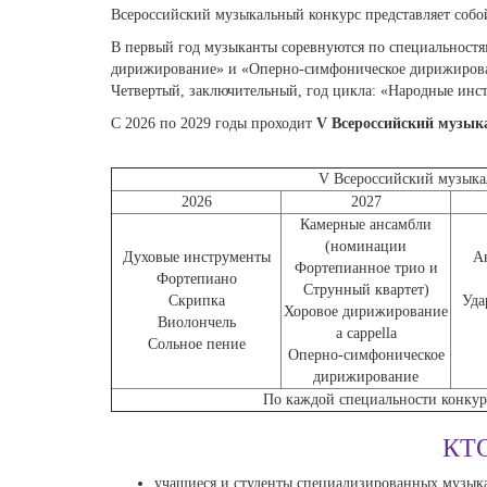
Всероссийский музыкальный конкурс представляет собо
В первый год музыканты соревнуются по специальностя
дирижирование» и «Оперно-симфоническое дирижирован
Четвертый, заключительный, год цикла: «Народные ин
С 2026 по 2029 годы проходит
V Всероссийский музык
V Всероссийский музыка
2026
2027
Камерные ансамбли
(номинации
Духовые инструменты
А
Фортепианное трио и
Фортепиано
Струнный квартет)
Скрипка
Уда
Хоровое дирижирование
Виолончель
a cappella
Сольное пение
Оперно-симфоническое
дирижирование
По каждой специальности конкурс
КТ
учащиеся и студенты специализированных музык