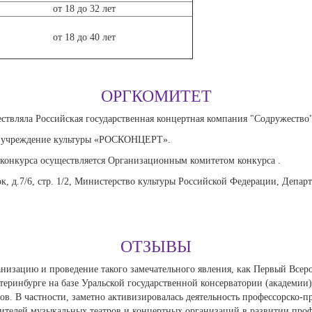
от 18 до 32 лет
от 18 до 40 лет
ОРГКОМИТЕТ
ствляла Российская государственная концертная компания "Содружество"
ое учреждение культуры «РОСКОНЦЕРТ».
 конкурса осуществляется Организационным комитетом конкурса .
к, д.7/6, стр. 1/2, Министерство культуры Российской Федерации, Депар
ОТЗЫВЫ
низацию и проведение такого замечательного явления, как Первый Всер
атеринбурге на базе Уральской государственной консерватории (академии
. В частности, заметно активизировалась деятельность профессорско-пр
ителей музыкальных театров и концертных организаций в развитии проф