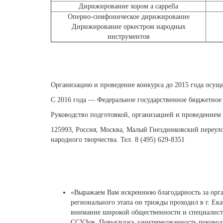
Дирижирование хором a cappella
Оперно-симфоническое дирижирование
Дирижирование оркестром народных
инструментов
Организацию и проведение конкурса до 2015 года осуще
С 2016 года — Федеральное государственное бюджетн
Руководство подготовкой, организацией и проведением
125993, Россия, Москва, Малый Гнездниковский переуло
народного творчества. Тел. 8 (495) 629-8351
«Выражаем Вам искреннюю благодарность за орга
регионального этапа он трижды проходил в г. Ек
внимание широкой общественности и специалистов
ССУЗов. Повысилась заинтересованность руковод