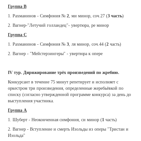
Группа
B
1. Рахманинов - Симфония №
2
, ми минор, соч.27 (
3 часть
)
2. Вагнер-"Летучий голландец"- увертюра, ре минор
Группа
C
1. Рахманинов - Симфония №
3
, ля минор, соч.44 (
2
часть)
2. Вагнер - "Мейстерзингеры" - увертюра к опере
I
V
тур. Дирижирование трёх произведений по жребию.
Конкурсант в течение 75 минут репетирует и исполняет с
оркестром три произведения, определенные жеребьёвкой по
списку (согласно утвержденной программе конкурса) за день до
выступления участника.
Группа
A
1. Шуберт - Неоконченная симфония, си минор (
1
часть)
2. Вагнер - Вступление и смерть Изольды из оперы "Тристан и
Изольда"