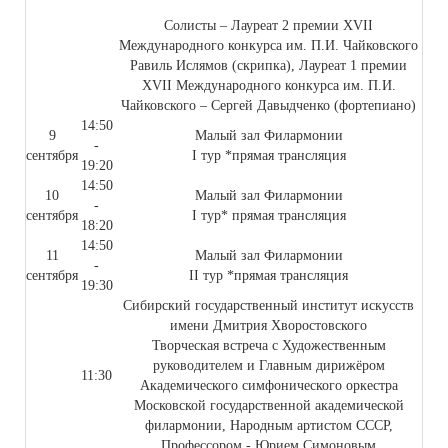
Солисты – Лауреат 2 премии XVII
Международного конкурса им. П.И. Чайковского
Равиль Ислямов (скрипка), Лауреат 1 премии
XVII Международного конкурса им. П.И.
Чайковского – Сергей Давыдченко (фортепиано)
14:50
9
Малый зал Филармонии
-
сентября
I тур *прямая трансляция
19:20
14:50
10
Малый зал Филармонии
-
сентября
I тур* прямая трансляция
18:20
14:50
11
Малый зал Филармонии
-
сентября
II тур *прямая трансляция
19:30
Сибирский государственный институт искусств
имени Дмитрия Хворостовского
Творческая встреча с Художественным
руководителем и Главным дирижёром
11:30
Академического симфонического оркестра
Московской государственной академической
филармонии, Народным артистом СССР,
Профессором - Юрием Симоновым