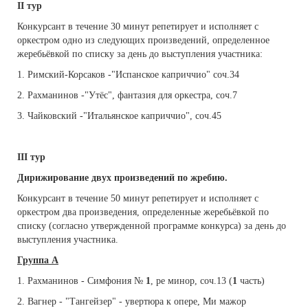
I
I тур
Конкурсант в течение 30 минут репетирует и исполняет с
оркестром одно из следующих произведений, определенное
жеребьёвкой по списку за день до выступления участника:
1. Римский-Корсаков -"Испанское каприччио" соч.34
2. Рахманинов -"Утёс", фантазия для оркестра, соч.7
3. Чайковский -"Итальянское каприччио", соч.45
II
I
тур
Дирижирование двух произведений по жребию.
Конкурсант в течение 50 минут репетирует и исполняет с
оркестром два произведения, определенные жеребьёвкой по
списку (согласно утвержденной программе конкурса) за день до
выступления участника.
Группа
A
1. Рахманинов - Симфония №
1
, ре минор, соч.13 (
1
часть)
2. Вагнер - "Тангейзер" - увертюра к опере, Ми мажор