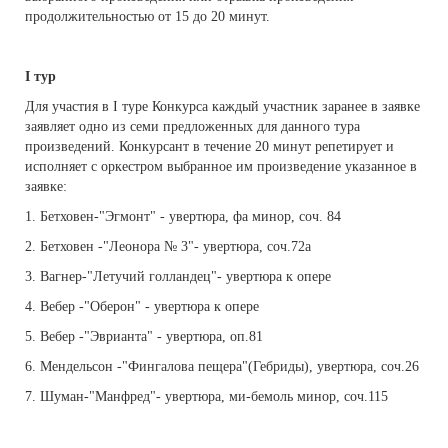
продолжительностью от 15 до 20 минут.
I
тур
Для участия в I туре Конкурса каждый участник заранее в заявке
заявляет одно из семи предложенных для данного тура
произведений. Конкурсант в течение 20 минут репетирует и
исполняет с оркестром выбранное им произведение указанное в
заявке:
1. Бетховен-"Эгмонт" - увертюра, фа минор, соч. 84
2. Бетховен -"Леонора № 3"- увертюра, соч.72a
3. Вагнер-"Летучий голландец"- увертюра к опере
4. Вебер -"Оберон" - увертюра к опере
5. Вебер -"Эврианта" - увертюра, оп.81
6. Мендельсон -"Фингалова пещера"(Гебриды), увертюра, соч.26
7. Шуман-"Манфред"- увертюра, ми-бемоль минор, соч.115