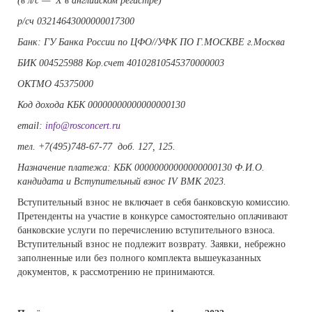
(в л/с — Х в английском регистре)
р/сч 03214643000000017300
Банк: ГУ Банка России по ЦФО//УФК ПО Г.МОСКВЕ г.Москва
БИК 004525988 Кор.счет 40102810545370000003
ОКТМО 45375000
Код дохода КБК 00000000000000000130
email:
info@rosconcert.ru
тел. +7(495)748-67-77 доб. 127, 125.
Назначение платежа: КБК 00000000000000000130 Ф.И.О.
кандидата и Вступительный взнос IV ВМК 2023.
Вступительный взнос не включает в себя банковскую комиссию.
Претенденты на участие в конкурсе самостоятельно оплачивают
банковские услуги по перечислению вступительного взноса.
Вступительный взнос не подлежит возврату. Заявки, небрежно
заполненные или без полного комплекта вышеуказанных
документов, к рассмотрению не принимаются.