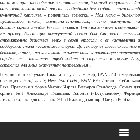
опыт женщин, их особенное восприятие мира, богатый эмоциональный и
интеллектуальный вклад просто необходимы для создания полноценной
культурной картины,
– поделилась артистка. –
Моя мама – директо
музыкальной школы, женщина-исполнитель, часто выступает на
больших сценах городов России со своим детским хоровым коллективом.
Ее пример блестящих выступлений всегда был для меня стимулом
стремительно двигаться вверх в своей отрасли, a ее наставления и
поддержка стали незаменимой опорой. До сих пор ее слова, сказанные в
детстве, о том, что искусство не имеет пола, а настоящее мастерство
определяется талантом, трудолюбием и страстью к своему делу,
остаются для меня жизненным наставлением».
В концерте прозвучали Токката и фуга фа мажор, BWV 540 и хоральная
прелюдия
Ich ruf zu dir, Herr Jesu Christ
, BWV 639 Иоганна Себастьян
Баха, Прелюдия в форме Чаконы Чарлза Вильерса Станфорда, Соната для
органа №1 Александра Гильмана,
Introitus
(«Вступление») Ференц
Листа и Соната для органа на 94-й Псалом до минор Юлиуса Ройбке.